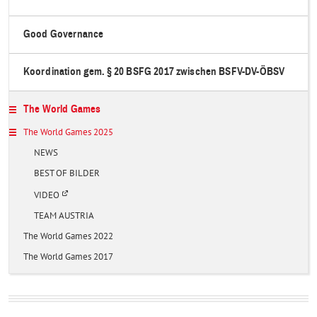
Good Governance
Koordination gem. § 20 BSFG 2017 zwischen BSFV-DV-ÖBSV
The World Games
The World Games 2025
NEWS
BEST OF BILDER
Ö
VIDEO
f
f
TEAM AUSTRIA
n
e
The World Games 2022
t
i
The World Games 2017
n
e
i
n
e
m
n