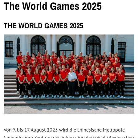
e
The World Games 2025
u
e
n
F
e
THE WORLD GAMES 2025
n
s
t
e
r
.
Von 7. bis 17. August 2025 wird die chinesische Metropole
Chengdu zum Zentrum des internationalen nicht-olympischen