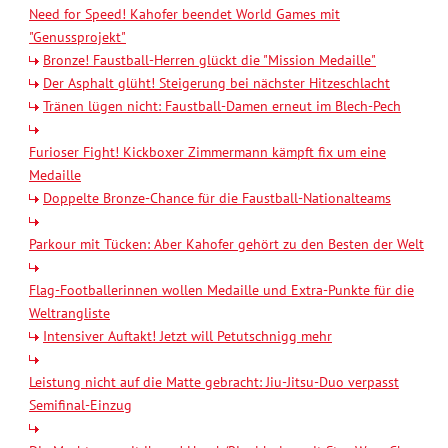
Need for Speed! Kahofer beendet World Games mit
"Genussprojekt"
Bronze! Faustball-Herren glückt die "Mission Medaille"
Der Asphalt glüht! Steigerung bei nächster Hitzeschlacht
Tränen lügen nicht: Faustball-Damen erneut im Blech-Pech
Furioser Fight! Kickboxer Zimmermann kämpft fix um eine
Medaille
Doppelte Bronze-Chance für die Faustball-Nationalteams
Parkour mit Tücken: Aber Kahofer gehört zu den Besten der Welt
Flag-Footballerinnen wollen Medaille und Extra-Punkte für die
Weltrangliste
Intensiver Auftakt! Jetzt will Petutschnigg mehr
Leistung nicht auf die Matte gebracht: Jiu-Jitsu-Duo verpasst
Semifinal-Einzug