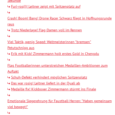
Sekunde
Furi-ros(i)! Leitner zeigt mit Spitzenplatz auf
Crash! Boom! Bang! Drone Racer Schwarz fliegt in Hoffnungsrunde
raus
Trotz Niederlage! Flag-Damen voll im Rennen
Viel Taktik, wenig Speed: Weltmeisterinnen "bremsen"
Petutschnigg aus
Erik mit Kick! Zimmermann holt erstes Gold in Chengdu
Flag Footballerinnen unterstreichen Medaillen-Ambitionen zum
Auftakt
Schuh-Defekt verhindert möglichen Spitzenplatz
Das war rosig! Leitner liefert in der Quali ab
Medaille fix! Kickboxer Zimmermann stürmt ins Finale
Emotionale Siegerehrung für Faustball-Herren: "Haben gemeinsam
viel bewegt!"