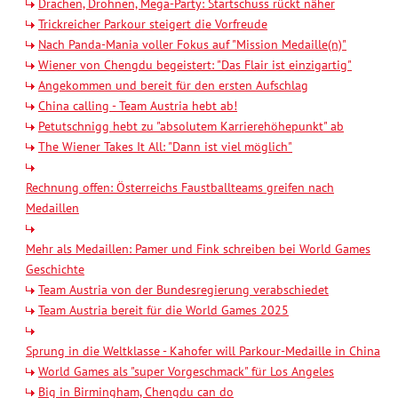
Drachen, Drohnen, Mega-Party: Startschuss rückt näher
Trickreicher Parkour steigert die Vorfreude
Nach Panda-Mania voller Fokus auf "Mission Medaille(n)"
Wiener von Chengdu begeistert: "Das Flair ist einzigartig"
Angekommen und bereit für den ersten Aufschlag
China calling - Team Austria hebt ab!
Petutschnigg hebt zu "absolutem Karrierehöhepunkt" ab
The Wiener Takes It All: "Dann ist viel möglich"
Rechnung offen: Österreichs Faustballteams greifen nach
Medaillen
Mehr als Medaillen: Pamer und Fink schreiben bei World Games
Geschichte
Team Austria von der Bundesregierung verabschiedet
Team Austria bereit für die World Games 2025
Sprung in die Weltklasse - Kahofer will Parkour-Medaille in China
World Games als "super Vorgeschmack" für Los Angeles
Big in Birmingham, Chengdu can do