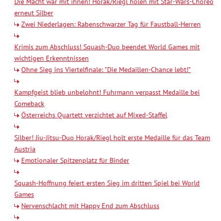
Die Macht war mit ihnen! Horak/Riegl holen mit Star-Wars-Choreo
erneut Silber
Zwei Niederlagen: Rabenschwarzer Tag für Faustball-Herren
Krimis zum Abschluss! Squash-Duo beendet World Games mit
wichtigen Erkenntnissen
Ohne Sieg ins Viertelfinale: "Die Medaillen-Chance lebt!"
Kampfgeist blieb unbelohnt! Fuhrmann verpasst Medaille bei
Comeback
Österreichs Quartett verzichtet auf Mixed-Staffel
Silber! Jiu-Jitsu-Duo Horak/Riegl holt erste Medaille für das Team
Austria
Emotionaler Spitzenplatz für Binder
Squash-Hoffnung feiert ersten Sieg im dritten Spiel bei World
Games
Nervenschlacht mit Happy End zum Abschluss