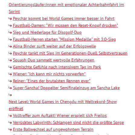
Orientierungsläufer:innen mit emotionaler Achterbahnfahrt im
Sprint
Peychär kommt bei World Games immer besser in Fahrt
Faustball-Damen: "Wir müssen den Reset-Knopf drücken"
Sieg und Niederlage für Discgolf-Duo
Faustball-Herren starten "Mission Medaille" mit 3:0-Sieg
Alina Binder surft weiter auf der Erfolgswelle
Peychär tankt mit Sieg im Generationen-Duell Selbstvertrauen
Squash-Duo sammelt wertvolle Erfahrungen
Gemischte Gefühle nach intensivem Tag im Park
Wiener: "Ich kann mir nichts vorwerfen"
Reiner: "Eines der brutalsten Rennen ever"
Super-Sancha! Doppelter Semifinaleinzug am Sancha Lake
Next Level: World Games in Chengdu mit Weltrekord-Show
eröffnet
Volltreffer zum Auftakt! Wiener erspielt sich Freilos
Verrücktes Labyrinth: Schlangen sind nicht die größte Sorge
Erste Ballwechsel auf ungewohntem Terrain