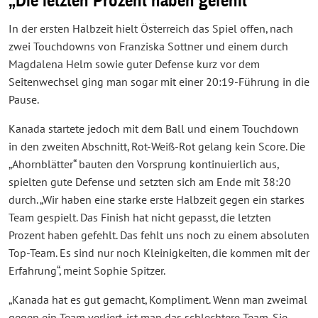
„Die letzten Prozent haben gefehlt“
In der ersten Halbzeit hielt Österreich das Spiel offen, nach
zwei Touchdowns von Franziska Sottner und einem durch
Magdalena Helm sowie guter Defense kurz vor dem
Seitenwechsel ging man sogar mit einer 20:19-Führung in die
Pause.
Kanada startete jedoch mit dem Ball und einem Touchdown
in den zweiten Abschnitt, Rot-Weiß-Rot gelang kein Score. Die
„Ahornblätter“ bauten den Vorsprung kontinuierlich aus,
spielten gute Defense und setzten sich am Ende mit 38:20
durch. „Wir haben eine starke erste Halbzeit gegen ein starkes
Team gespielt. Das Finish hat nicht gepasst, die letzten
Prozent haben gefehlt. Das fehlt uns noch zu einem absoluten
Top-Team. Es sind nur noch Kleinigkeiten, die kommen mit der
Erfahrung“, meint Sophie Spitzer.
„Kanada hat es gut gemacht, Kompliment. Wenn man zweimal
gegen ein Team verliert, ist man das schlechtere Team. Sie