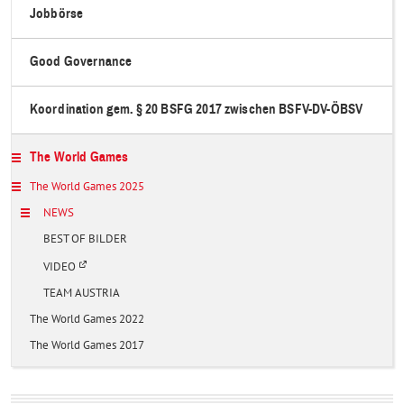
Jobbörse
Good Governance
Koordination gem. § 20 BSFG 2017 zwischen BSFV-DV-ÖBSV
The World Games
The World Games 2025
NEWS
BEST OF BILDER
Ö
VIDEO
f
f
TEAM AUSTRIA
n
e
The World Games 2022
t
i
The World Games 2017
n
e
i
n
e