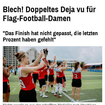
m
n
e
Blech! Doppeltes Deja vu für
u
e
n
Flag-Football-Damen
F
e
n
s
t
"Das Finish hat nicht gepasst, die letzten
e
r
Prozent haben gefehlt"
.
Nichts wurde es aus der erhofften Medaille zum Abschluss