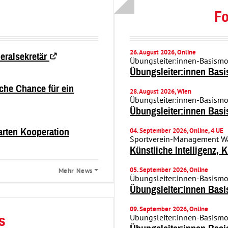
Fo
26. August 2026, Online
Öffnet
neralsekretär
Übungsleiter:innen-Basism
in
Übungsleiter:innen Bas
einem
sche Chance für ein
neuen
28. August 2026, Wien
Übungsleiter:innen-Basism
Fenster.
Übungsleiter:innen Bas
04. September 2026, Online, 4 UE
arten Kooperation
Sportverein-Management 
Künstliche Intelligenz,
05. September 2026, Online
Mehr News
Übungsleiter:innen-Basism
Übungsleiter:innen Bas
09. September 2026, Online
Übungsleiter:innen-Basism
s