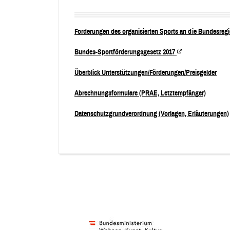
Forderungen des organisierten Sports an die Bundesreg
Öffnet
Bundes-Sportförderungsgesetz 2017
in
einem
Überblick Unterstützungen/Förderungen/Preisgelder
neuen
Fenster.
Abrechnungsformulare (PRAE, Letztempfänger)
Datenschutzgrundverordnung (Vorlagen, Erläuterungen)