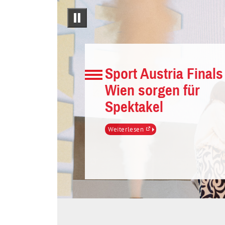
Sport
Über
uns
Austria
pause
–
Bundes-
Sport Austria Finals
Sportorganisation
Wien sorgen für
Spektakel
Öffnet
Weiterlesen
in
einem
neuen
Fenster.