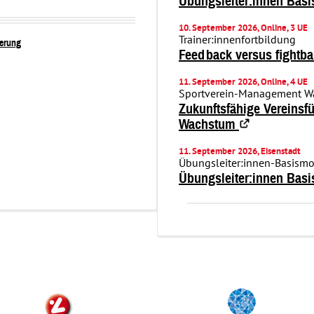
Übungsleiter:innen Bas
10. September 2026, Online, 3 UE
Trainer:innenfortbildung
ierung
Feedback versus fightb
11. September 2026, Online, 4 UE
Sportverein-Management 
Zukunftsfähige Vereinsfü
Öffnet
Wachstum
in
11. September 2026, Eisenstadt
einem
Übungsleiter:innen-Basism
neuen
Übungsleiter:innen Bas
Fenster.