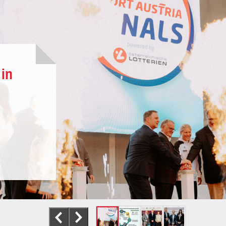
Interessenvertretung
Service
und
Center
Sportpolitik
 in
vorheriges
nächstes