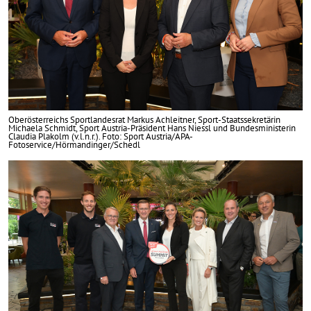
Oberösterreichs Sportlandesrat Markus Achleitner, Sport-Staatssekretärin
Michaela Schmidt, Sport Austria-Präsident Hans Niessl und Bundesministerin
Claudia Plakolm (v.l.n.r.). Foto: Sport Austria/APA-
Fotoservice/Hörmandinger/Schedl