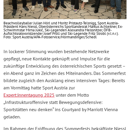
Beachvolleyballer Julian Hörl und Moritz Pristautz-Telsnigg, Sport Austria-
Präsident Hans Niessl, Oberösterreichs Sportlandesrat Markus Achleitner, Ex-
Schwimmstar Mirna Jukić, Ski-Legenden Alexandra Meissnitzer, ÖFB-
Aufsichtsratsvoristzender Josef Pröll und Ski-Legende Fritz Strobl (v.l.n.r.).
Foto: Sport Austria/APA-Fotoservice/Hörmandinger/Schedl
In lockerer Stimmung wurden bestehende Netzwerke
gepflegt, neue Kontakte geknüpft und Impulse für die
zukünftige Entwicklung des österreichischen Sports gesetzt –
ein Abend ganz im Zeichen des Miteinanders. Das Sommerfest
bildete zugleich den Ausklang eines intensiven Tages: Bereits
am Vormittag hatte Sport Austria zur
Expert:innentagung 2025
unter dem Motto
„Infrastrukturoffensive statt Bewegungsdefensive:
Sportstätten neu denken“ ins Courtyard by Marriott Vienna
geladen.
Im Rahmen der Eröffnung des Sommerfests bekräftigte Niessl