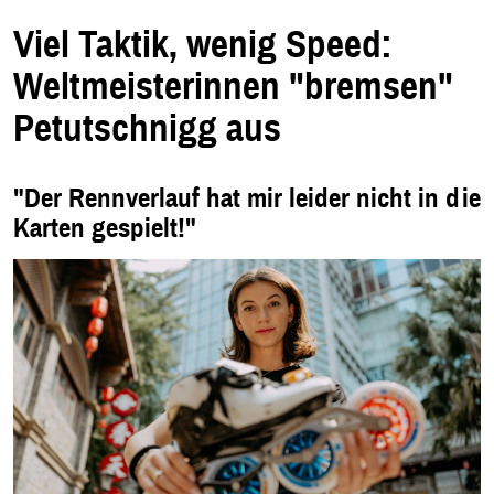
m
n
e
Viel Taktik, wenig Speed:
u
e
n
Weltmeisterinnen "bremsen"
F
e
n
Petutschnigg aus
s
t
e
r
.
"Der Rennverlauf hat mir leider nicht in die
Karten gespielt!"