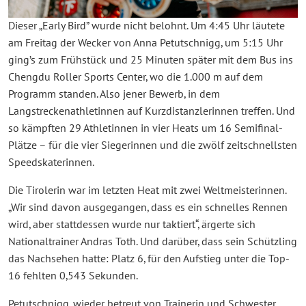
Dieser „Early Bird” wurde nicht belohnt. Um 4:45 Uhr läutete
am Freitag der Wecker von Anna Petutschnigg, um 5:15 Uhr
ging’s zum Frühstück und 25 Minuten später mit dem Bus ins
Chengdu Roller Sports Center, wo die 1.000 m auf dem
Programm standen. Also jener Bewerb, in dem
Langstreckenathletinnen auf Kurzdistanzlerinnen treffen. Und
so kämpften 29 Athletinnen in vier Heats um 16 Semifinal-
Plätze – für die vier Siegerinnen und die zwölf zeitschnellsten
Speedskaterinnen.
Die Tirolerin war im letzten Heat mit zwei Weltmeisterinnen.
„Wir sind davon ausgegangen, dass es ein schnelles Rennen
wird, aber stattdessen wurde nur taktiert“, ärgerte sich
Nationaltrainer Andras Toth. Und darüber, dass sein Schützling
das Nachsehen hatte: Platz 6, für den Aufstieg unter die Top-
16 fehlten 0,543 Sekunden.
Petutschnigg, wieder betreut von Trainerin und Schwester