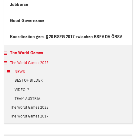
Jobbörse
Good Governance
Koordination gem. § 20 BSFG 2017 zwischen BSFV-DV-ÖBSV
The World Games
The World Games 2025
NEWS
BEST OF BILDER
Ö
VIDEO
f
f
TEAM AUSTRIA
n
e
The World Games 2022
t
i
The World Games 2017
n
e
i
n
e