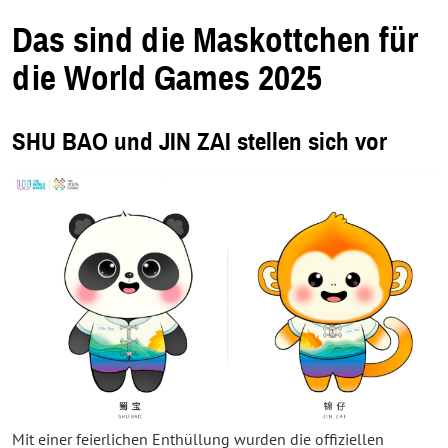
m
n
e
Das sind die Maskottchen für
u
e
n
die World Games 2025
F
e
n
s
t
SHU BAO und JIN ZAI stellen sich vor
e
r
.
Mit einer feierlichen Enthüllung wurden die offiziellen