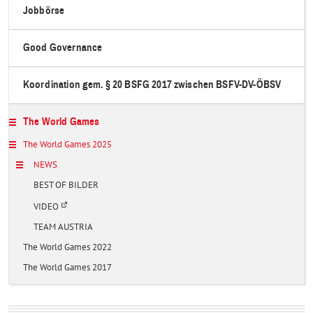
Jobbörse
Good Governance
Koordination gem. § 20 BSFG 2017 zwischen BSFV-DV-ÖBSV
The World Games
The World Games 2025
NEWS
BEST OF BILDER
Ö
VIDEO
f
f
TEAM AUSTRIA
n
e
The World Games 2022
t
i
The World Games 2017
n
e
i
n
e