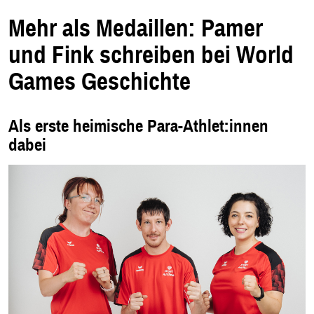
m
n
e
Mehr als Medaillen: Pamer
u
e
n
und Fink schreiben bei World
F
e
n
Games Geschichte
s
t
e
r
.
Als erste heimische Para-Athlet:innen
dabei