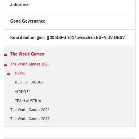
Jobbörse
Good Governance
Koordination gem. § 20 BSFG 2017 zwischen BSFV-DV-ÖBSV
The World Games
The World Games 2025
NEWS
BEST OF BILDER
Ö
VIDEO
f
f
TEAM AUSTRIA
n
e
The World Games 2022
t
i
The World Games 2017
n
e
i
n
e