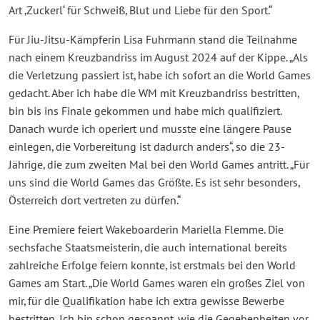
Art ‚Zuckerl‘ für Schweiß, Blut und Liebe für den Sport.“
Für Jiu-Jitsu-Kämpferin Lisa Fuhrmann stand die Teilnahme
nach einem Kreuzbandriss im August 2024 auf der Kippe. „Als
die Verletzung passiert ist, habe ich sofort an die World Games
gedacht. Aber ich habe die WM mit Kreuzbandriss bestritten,
bin bis ins Finale gekommen und habe mich qualifiziert.
Danach wurde ich operiert und musste eine längere Pause
einlegen, die Vorbereitung ist dadurch anders“, so die 23-
Jährige, die zum zweiten Mal bei den World Games antritt. „Für
uns sind die World Games das Größte. Es ist sehr besonders,
Österreich dort vertreten zu dürfen.“
Eine Premiere feiert Wakeboarderin Mariella Flemme. Die
sechsfache Staatsmeisterin, die auch international bereits
zahlreiche Erfolge feiern konnte, ist erstmals bei den World
Games am Start. „Die World Games waren ein großes Ziel von
mir, für die Qualifikation habe ich extra gewisse Bewerbe
bestritten. Ich bin schon gespannt, wie die Gegebenheiten vor