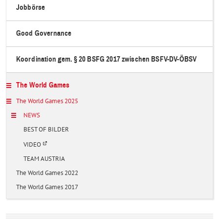
Jobbörse
Good Governance
Koordination gem. § 20 BSFG 2017 zwischen BSFV-DV-ÖBSV
The World Games
The World Games 2025
NEWS
BEST OF BILDER
Ö
VIDEO
f
f
TEAM AUSTRIA
n
e
The World Games 2022
t
i
The World Games 2017
n
e
i
n
e