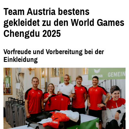
m
n
e
Team Austria bestens
u
e
n
gekleidet zu den World Games
F
e
n
Chengdu 2025
s
t
e
r
.
Vorfreude und Vorbereitung bei der
Einkleidung