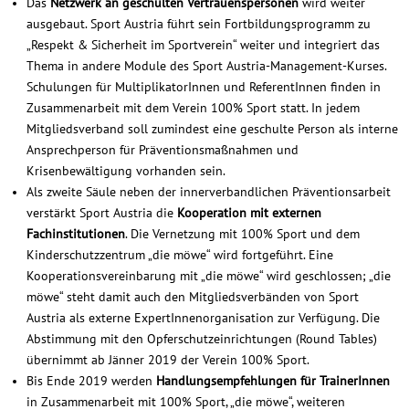
Das
Netzwerk an geschulten Vertrauenspersonen
wird weiter
ausgebaut. Sport Austria führt sein Fortbildungsprogramm zu
„Respekt & Sicherheit im Sportverein“ weiter und integriert das
Thema in andere Module des Sport Austria-Management-Kurses.
Schulungen für MultiplikatorInnen und ReferentInnen finden in
Zusammenarbeit mit dem Verein 100% Sport statt. In jedem
Mitgliedsverband soll zumindest eine geschulte Person als interne
Ansprechperson für Präventionsmaßnahmen und
Krisenbewältigung vorhanden sein.
Als zweite Säule neben der innerverbandlichen Präventionsarbeit
verstärkt Sport Austria die
Kooperation mit externen
Fachinstitutionen
. Die Vernetzung mit 100% Sport und dem
Kinderschutzzentrum „die möwe“ wird fortgeführt. Eine
Kooperationsvereinbarung mit „die möwe“ wird geschlossen; „die
möwe“ steht damit auch den Mitgliedsverbänden von Sport
Austria als externe ExpertInnenorganisation zur Verfügung. Die
Abstimmung mit den Opferschutzeinrichtungen (Round Tables)
übernimmt ab Jänner 2019 der Verein 100% Sport.
Bis Ende 2019 werden
Handlungsempfehlungen für TrainerInnen
in Zusammenarbeit mit 100% Sport, „die möwe“, weiteren