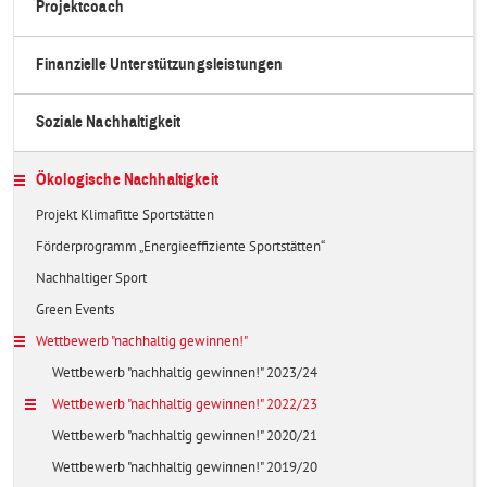
Projektcoach
Finanzielle Unterstützungsleistungen
Soziale Nachhaltigkeit
Ökologische Nachhaltigkeit
Projekt Klimafitte Sportstätten
Förderprogramm „Energieeffiziente Sportstätten“
Nachhaltiger Sport
Green Events
Wettbewerb "nachhaltig gewinnen!"
Wettbewerb "nachhaltig gewinnen!" 2023/24
Wettbewerb "nachhaltig gewinnen!" 2022/23
Wettbewerb "nachhaltig gewinnen!" 2020/21
Wettbewerb "nachhaltig gewinnen!" 2019/20