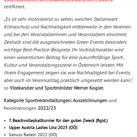
zertifiziert.
„Es ist sehr motivierend zu sehen, welchen Stellenwert
Klimaschutz und Nachhaltigkeit mittlerweile in den Vereinen
und bei den Veranstalterinnen und Veranstaltern einnimmt.
Deshalb sind die ausgezeichneten Green Events besonders
wichtige Best-Practice-Beispiele. Ihr Vorbildcharakter wird
einen wesentlichen Beitrag für eine zukunftsfähige Sport-,
Kultur-und Veranstaltungsszene in Österreich leisten. Mit
Ihrem Engagement zeigen sie, wie Nachhaltigkeit bei Events,
aber auch im Vereinsalltag praktisch umgesetzt werden kann“,
so
Vizekanzler und Sportminister Werner Kogler.
Kategorie Sportveranstaltungen: Auszeichnungen
und
Nominierungen
2022/23
7. Beachvolleyballturnier für den guten Zweck (Bgld.)
Upper Austria Ladies Linz 2023 (OÖ)
Genuss Radeln 2022 (OÖ)