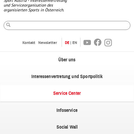
Sport Austria - Interessenvertretung
und Serviceorganisation des
organisierten Sports in Österreich.
Suche
Youtube
Facebook
Instagram
Kontakt
Newsletter
DE
EN
Über uns
Interessenvertretung und Sportpolitik
Service Center
Infoservice
Social Wall