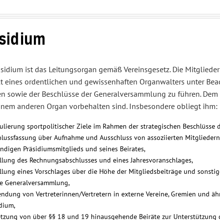
Interessenvertretung
Service
und
Center
Sportpolitik
sidium
äsidium ist das Leitungsorgan gemäß Vereinsgesetz. Die Mitglieder
lt eines ordentlichen und gewissenhaften Organwalters unter Beac
ten sowie der Beschlüsse der Generalversammlung zu führen. Dem 
einem anderen Organ vorbehalten sind. Insbesondere obliegt ihm:
lierung sportpolitischer Ziele im Rahmen der strategischen Beschlüsse d
hlussfassung über Aufnahme und Ausschluss von assoziierten Mitgliedern
ndigen Präsidiumsmitglieds und seines Beirates,
ellung des Rechnungsabschlusses und eines Jahresvoranschlages,
llung eines Vorschlages über die Höhe der Mitgliedsbeiträge und sonstige
ie Generalversammlung,
ndung von Vertreterinnen/Vertretern in externe Vereine, Gremien und äh
dium,
etzung von über §§ 18 und 19 hinausgehende Beiräte zur Unterstützung d