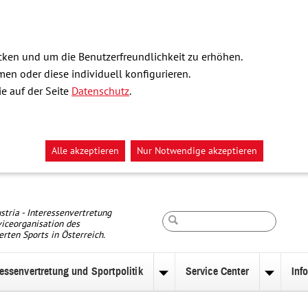
ken und um die Benutzerfreundlichkeit zu erhöhen.
n oder diese individuell konfigurieren.
e auf der Seite
Datenschutz
.
Alle akzeptieren
Nur Notwendige akzeptieren
Suche
stria - Interessenvertretung
iceorganisation des
erten Sports in Österreich.
ressenvertretung und Sportpolitik
Service Center
Inf
nü
Untermenü
Unterm
zu
zu