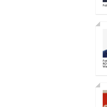
Fo
Fot
ROS
Wi