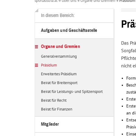
sportaustria.at
Über uns
Organe und Gremien
Präsidium
Über
uns
In diesem Bereich:
Prä
Aufgaben und Geschäftsstelle
Das Pr
Organe und Gremien
Sorgfa
Generalversammlung
Pflich
Präsidium
nicht 
Erweitertes Präsidium
Formu
Beirat für Breitensport
Besc
Beirat für Leistungs- und Spitzensport
zustä
Erst
Beirat für Recht
Erste
Beirat für Finanzen
an d
Entse
Mitglieder
Präsi
Eins