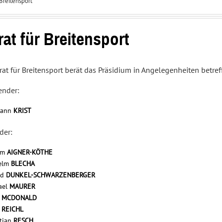
 Breitensport
Interessenvertretung
Service
und
Center
Sportpolitik
rat für Breitensport
rat für Breitensport berät das Präsidium in Angelegenheiten betref
ender:
mann
KRIST
der:
am
AIGNER-KÖTHE
elm
BLECHA
ld
DUNKEL-SCHWARZENBERGER
ael
MAURER
r
MCDONALD
r
REICHL
stian
RESCH