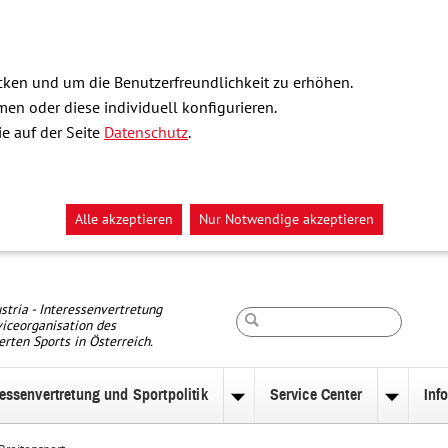
ken und um die Benutzerfreundlichkeit zu erhöhen.
n oder diese individuell konfigurieren.
e auf der Seite
Datenschutz
.
Alle akzeptieren
Nur Notwendige akzeptieren
Suche
stria - Interessenvertretung
iceorganisation des
erten Sports in Österreich.
ressenvertretung und Sportpolitik
Service Center
Inf
nü
Untermenü
Unterm
zu
zu