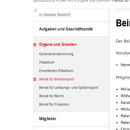
sportaustria.at
Über uns
Organe und Gremien
Beirat für
Über
uns
In diesem Bereich:
Bei
Aufgaben und Geschäftsstelle
Der Bei
Organe und Gremien
Vorsitz
Generalversammlung
Präsidium
Her
Erweitertes Präsidium
Mitglie
Beirat für Breitensport
Beirat für Leistungs- und Spitzensport
Miri
Wilh
Beirat für Recht
Gera
Beirat für Finanzen
Mich
Pete
Mitglieder
Pete
Chri