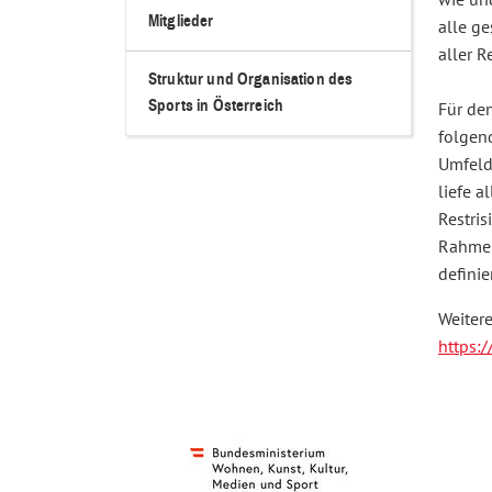
wie und
Mitglieder
alle ge
aller 
Struktur und Organisation des
Sports in Österreich
Für den
folgen
Umfeld 
liefe a
Restri
Rahmen 
defini
Weiter
https: