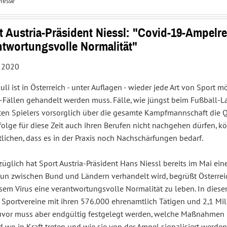
resse
Interessenvertretung
Service
und
Center
Sportpolitik
t Austria-Präsident Niessl: "Covid-19-Ampelr
ntwortungsvolle Normalität"
, 2020
 Juli ist in Österreich - unter Auflagen - wieder jede Art von Sport 
-Fällen gehandelt werden muss. Fälle, wie jüngst beim Fußball-L
erten Spielers vorsorglich über die gesamte Kampfmannschaft die
lge für diese Zeit auch ihren Berufen nicht nachgehen dürfen, kö
lichen, dass es in der Praxis noch Nachschärfungen bedarf.
züglich hat Sport Austria-Präsident Hans Niessl bereits im Mai e
un zwischen Bund und Ländern verhandelt wird, begrüßt Österreich
esem Virus eine verantwortungsvolle Normalität zu leben. In dies
Sportvereine mit ihren 576.000 ehrenamtlich Tätigen und 2,1 Mill
Zuvor muss aber endgültig festgelegt werden, welche Maßnahme