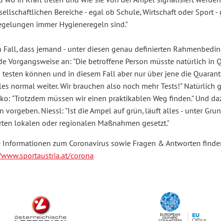
 wo in Kraft treten und wie sie von der Ampel signalisiert werden
sellschaftlichen Bereiche - egal ob Schule, Wirtschaft oder Sport 
Regelungen immer Hygieneregeln sind."
 Fall, dass jemand - unter diesen genau definierten Rahmenbedingu
de Vorgangsweise an: "Die betroffene Person müsste natürlich in 
testen können und in diesem Fall aber nur über jene die Quarantä
lles normal weiter. Wir brauchen also noch mehr Tests!" Natürlich 
siko: "Trotzdem müssen wir einen praktikablen Weg finden." Und 
vorgeben. Niessl: "Ist die Ampel auf grün, läuft alles - unter Grun
erten lokalen oder regionalen Maßnahmen gesetzt."
e Informationen zum Coronavirus sowie Fragen & Antworten finden
//www.sportaustria.at/corona