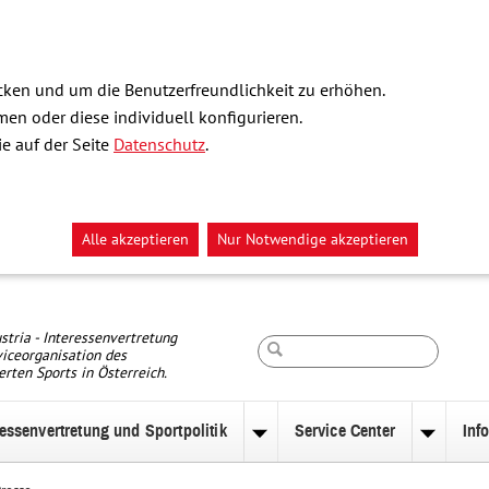
ken und um die Benutzerfreundlichkeit zu erhöhen.
n oder diese individuell konfigurieren.
e auf der Seite
Datenschutz
.
Alle akzeptieren
Nur Notwendige akzeptieren
Suche
stria - Interessenvertretung
iceorganisation des
erten Sports in Österreich.
ressenvertretung und Sportpolitik
Service Center
Inf
nü
Untermenü
Unterm
zu
zu