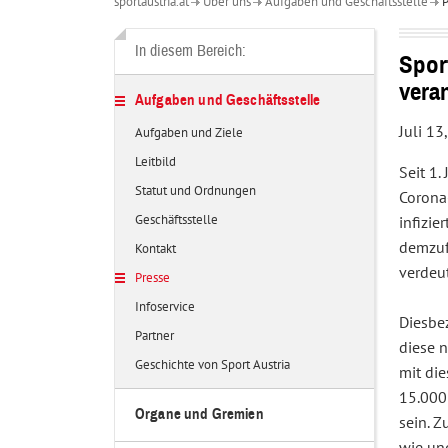
sportaustria.at
Über uns
Aufgaben und Geschäftsstelle
P
Über
uns
In diesem Bereich:
Spor
vera
Aufgaben und Geschäftsstelle
Juli 13
Aufgaben und Ziele
Leitbild
Seit 1.
Statut und Ordnungen
Corona
Geschäftsstelle
infizi
demzufo
Kontakt
verdeut
Presse
Infoservice
Diesbe
Partner
diese n
Geschichte von Sport Austria
mit di
15.000 
Organe und Gremien
sein. 