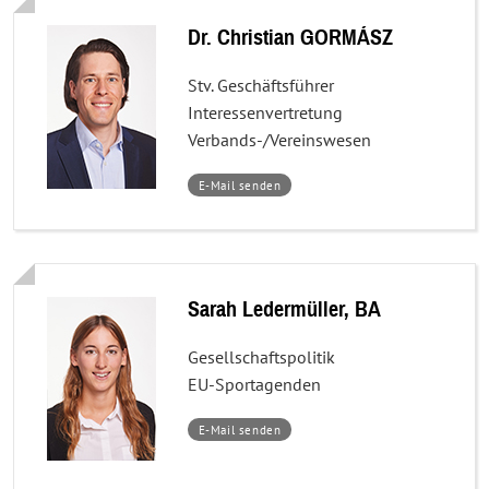
Dr. Christian GORMÁSZ
Stv. Geschäftsführer
Interessenvertretung
Verbands-/Vereinswesen
–
E-Mail senden
Dr.
Christian
GORMÁSZ
Sarah Ledermüller, BA
Gesellschaftspolitik
EU-Sportagenden
–
E-Mail senden
Sarah
Ledermüller,
BA