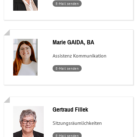
–
E-Mail senden
Mag.
Karin
SCHRÖDL
Marie GAIDA, BA
Assistenz Kommunikation
–
E-Mail senden
Marie
GAIDA,
BA
Gertraud Fillek
Sitzungsräumlichkeiten
–
E-Mail senden