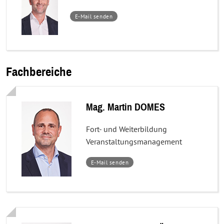
–
E-Mail senden
Mag.
Gerd
Bischofter
Fachbereiche
Mag. Martin DOMES
Fort- und Weiterbildung
Veranstaltungsmanagement
–
E-Mail senden
Mag.
Martin
DOMES