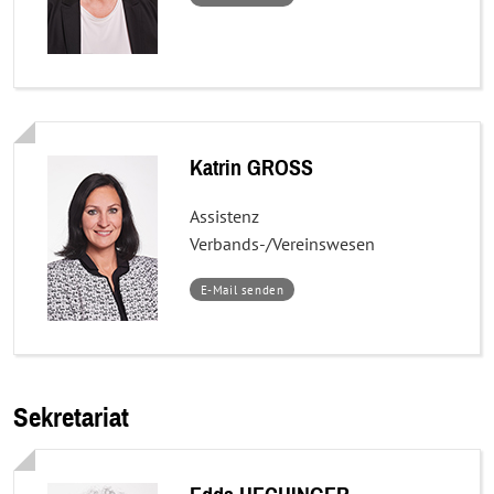
Gertraud
Fillek
Katrin GROSS
Assistenz
Verbands-/Vereinswesen
–
E-Mail senden
Katrin
GROSS
Sekretariat