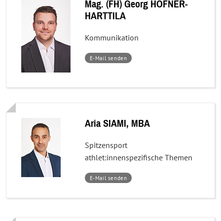
Mag. (FH) Georg HÖFNER-
HARTTILA
Kommunikation
–
E-Mail senden
Mag.
(FH)
Georg
HÖFNER-
HARTTILA
Aria SIAMI, MBA
Spitzensport
athlet:innenspezifische Themen
–
E-Mail senden
Aria
SIAMI,
MBA