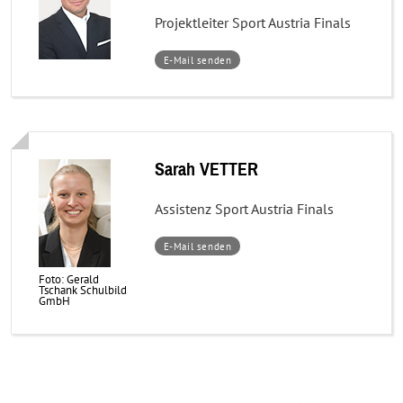
Projektleiter Sport Austria Finals
–
E-Mail senden
Mag.
(FH)
Daniel
DÖLLER,
MA
Sarah VETTER
Assistenz Sport Austria Finals
–
E-Mail senden
Sarah
VETTER
Foto: Gerald
Tschank Schulbild
GmbH