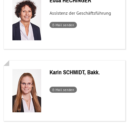
Edda HECHINGER
Assistenz der Geschäftsführung
–
E-Mail senden
Edda
HECHINGER
Karin SCHMIDT, Bakk.
–
E-Mail senden
Karin
SCHMIDT,
Bakk.