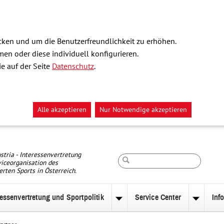
ken und um die Benutzerfreundlichkeit zu erhöhen.
n oder diese individuell konfigurieren.
e auf der Seite
Datenschutz
.
Alle akzeptieren
Nur Notwendige akzeptieren
Suche
stria - Interessenvertretung
iceorganisation des
erten Sports in Österreich.
ressenvertretung und Sportpolitik
Service Center
Inf
nü
Untermenü
Unterm
zu
zu