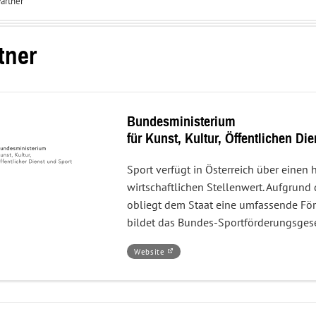
artner
Interessenvertretung
Service
und
Center
Sportpolitik
tner
Bundesministerium
für Kunst, Kultur, Öffentlichen Di
Sport verfügt in Österreich über einen 
wirtschaftlichen Stellenwert. Aufgrun
obliegt dem Staat eine umfassende Fö
bildet das Bundes-Sportförderungsgese
–
Öffnet
Website
Bundesministeriumfür
in
Kunst,
einem
Kultur,
neuen
Öffentlichen
Fenster.
Dienst
und