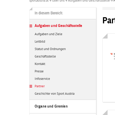
sportaustria.at
Über uns
Aufgaben und Geschäftsstelle
P
Über
uns
In diesem Bereich:
Par
Aufgaben und Geschäftsstelle
Aufgaben und Ziele
Leitbild
Statut und Ordnungen
Geschäftsstelle
Kontakt
Presse
Infoservice
Partner
Geschichte von Sport Austria
Organe und Gremien