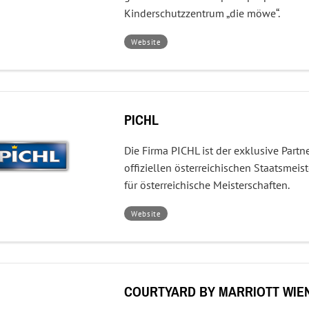
Kinderschutzzentrum „die möwe“.
–
Website
die
möwe
PICHL
Die Firma PICHL ist der exklusive Partn
offiziellen österreichischen Staatsmeis
für österreichische Meisterschaften.
–
Website
PICHL
COURTYARD BY MARRIOTT WIE