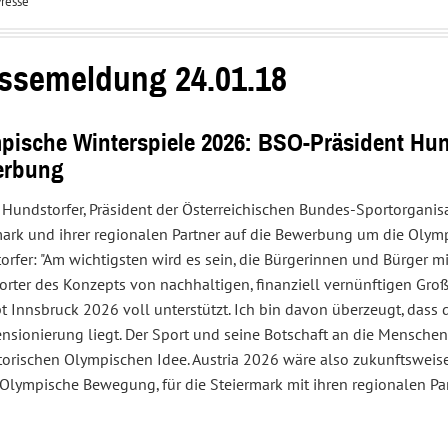
resse
Interessenvertretung
Service
und
Center
Sportpolitik
ssemeldung 24.01.18
pische Winterspiele 2026: BSO-Präsident Hunds
erbung
Hundstorfer, Präsident der Österreichischen Bundes-Sportorganisa
mark und ihrer regionalen Partner auf die Bewerbung um die Olym
rfer: "Am wichtigsten wird es sein, die Bürgerinnen und Bürger m
orter des Konzepts von nachhaltigen, finanziell vernünftigen Gr
 Innsbruck 2026 voll unterstützt. Ich bin davon überzeugt, dass 
nsionierung liegt. Der Sport und seine Botschaft an die Mensche
torischen Olympischen Idee. Austria 2026 wäre also zukunftsweisen
 Olympische Bewegung, für die Steiermark mit ihren regionalen Par