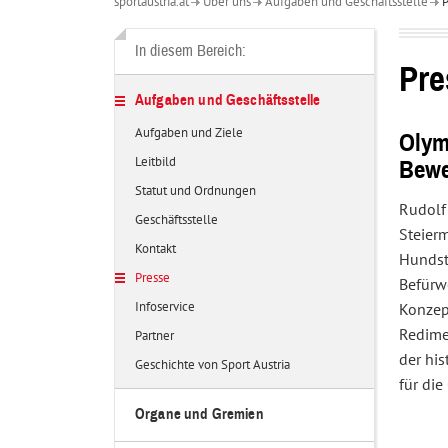
sportaustria.at
Über uns
Aufgaben und Geschäftsstelle
P
Über
uns
In diesem Bereich:
Pre
Aufgaben und Geschäftsstelle
Aufgaben und Ziele
Olym
Leitbild
Bew
Statut und Ordnungen
Rudolf 
Geschäftsstelle
Steier
Kontakt
Hundsto
Presse
Befürw
Infoservice
Konzept
Redime
Partner
der his
Geschichte von Sport Austria
für die
Organe und Gremien