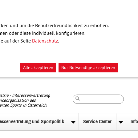
ken und um die Benutzerfreundlichkeit zu erhöhen.
n oder diese individuell konfigurieren.
e auf der Seite
Datenschutz
.
Alle akzeptieren
Nur Notwendige akzeptieren
Suche
stria - Interessenvertretung
iceorganisation des
erten Sports in Österreich.
ressenvertretung und Sportpolitik
Service Center
Inf
nü
Untermenü
Unterm
zu
zu