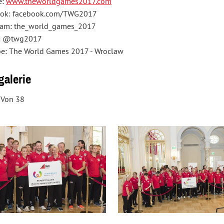
e:
www.theworldgames2017.com
ok: facebook.com/TWG2017
ram: the_world_games_2017
r: @twg2017
e: The World Games 2017 - Wroclaw
galerie
 Von 38