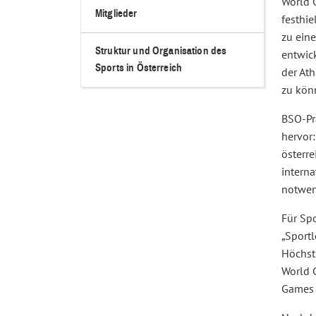
World 
Mitglieder
festhie
zu ein
Struktur und Organisation des
entwic
Sports in Österreich
der Ath
zu könn
BSO-Pr
hervor
österr
interna
notwen
Für Sp
Sportl
Höchst
World 
Games 2