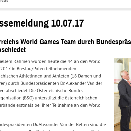
resse
Interessenvertretung
Service
und
Center
Sportpolitik
ssemeldung 10.07.17
rreichs World Games Team durch Bundespräsi
bschiedet
iziellem Rahmen wurden heute die 44 an den World
2017 in Breslau/Polen teilnehmenden
eichischen Athletinnen und Athleten (18 Damen und
ren) durch Bundespräsidenten Dr. Alexander Van der
verabschiedet. Die Österreichische Bundes-
ganisation (BSO) unterstützt die österreichischen
erbände erstmals bei ihrer Teilnahme an den World
despräsidenten Dr. Alexander Van der Bellen sind die