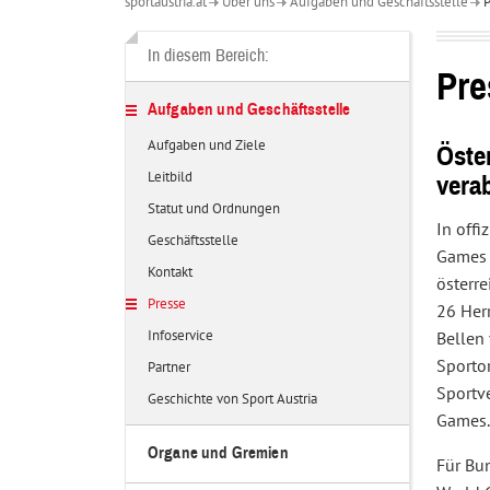
sportaustria.at
Über uns
Aufgaben und Geschäftsstelle
P
Über
uns
In diesem Bereich:
Pre
Aufgaben und Geschäftsstelle
Aufgaben und Ziele
Öste
Leitbild
vera
Statut und Ordnungen
In off
Geschäftsstelle
Games 
Kontakt
österr
Presse
26 Her
Infoservice
Bellen 
Sportor
Partner
Sportv
Geschichte von Sport Austria
Games.
Organe und Gremien
Für Bun