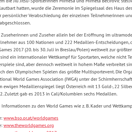
 die Jiu Jitsu-Sportlerinnen Mirnesa und Mirneta Becirovic stell
rlautbart hatten, wurde die Zeremonie im Spiegelsaal des Haus de
r persönlicher Verabschiedung der einzelnen Teilnehmerinnen un
 abgeschlossen.
 Zuseherinnen und Zuseher allein bei der Eröffnung im ultramode
ilnehmer aus 100 Nationen und 222 Medaillen-Entscheidungen, d
ames 2017 (20. bis 30. Juli in Breslau/Polen) weltweit zur größte
sind ein internationaler Wettkampf für Sportarten, welche nicht
spiele sind, aber dennoch weltweit in hohem Maße verbreitet sind
ach den Olympischen Spielen das größte Multisportevent. Die Org
ational World Games Association (IWGA) unter der Schirmherrscha
Im ewigen Medaillenspiegel liegt Österreich mit 13 Gold-, 22 Silb
2. Zuletzt gab es 2013 in Cali/Kolumbien sechs Medaillen.
e Informationen zu den World Games wie z. B. Kader und Wettkampf
e:
www.bso.or.at/worldgames
e:
www.theworldgames.org