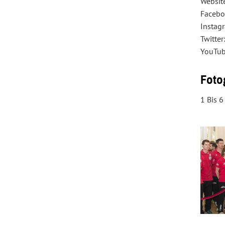
Websit
Facebo
Instag
Twitte
YouTub
Foto
1 Bis 6