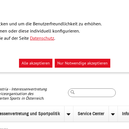
ken und um die Benutzerfreundlichkeit zu erhöhen.
n oder diese individuell konfigurieren.
e auf der Seite
Datenschutz
.
Alle akzeptieren
Nur Notwendige akzeptieren
Suche
stria - Interessenvertretung
iceorganisation des
erten Sports in Österreich.
ressenvertretung und Sportpolitik
Service Center
Inf
nü
Untermenü
Unterm
zu
zu