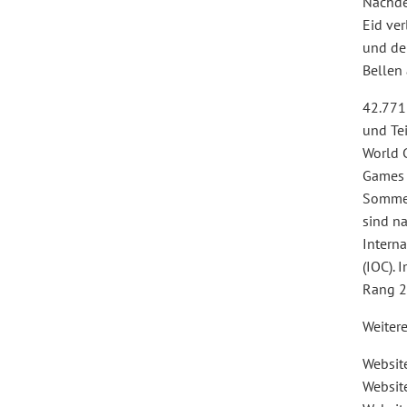
Nachdem
Eid ve
und de
Bellen
42.771
und Te
World G
Games 
Sommer
sind n
Intern
(IOC). 
Rang 2
Weiter
Websit
Websit