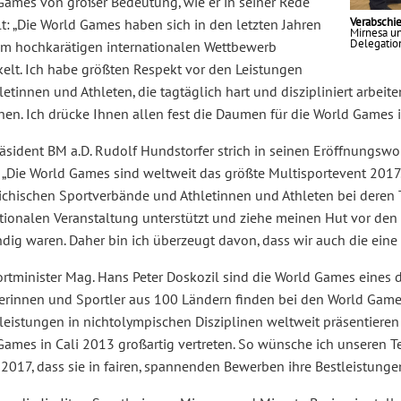
Games von großer Bedeutung, wie er in seiner Rede
Verabschi
lt:
Die World Games haben sich in den letzten Jahren
Mirnesa un
Delegatio
em hochkarätigen internationalen Wettbewerb
kelt. Ich habe größten Respekt vor den Leistungen
letinnen und Athleten, die tagtäglich hart und diszipliniert arbei
en. Ich drücke Ihnen allen fest die Daumen für die World Games i
äsident BM a.D. Rudolf Hundstorfer strich in seinen Eröffnungsw
:
Die World Games sind weltweit das größte Multisportevent 2017. 
eichischen Sportverbände und Athletinnen und Athleten bei deren
tionalen Veranstaltung unterstützt und ziehe meinen Hut vor den t
dig waren. Daher bin ich überzeugt davon, dass wir auch die eine
ortminister Mag. Hans Peter Doskozil sind die World Games eines 
erinnen und Sportler aus 100 Ländern finden bei den World Game
leistungen in nichtolympischen Disziplinen weltweit präsentieren
Games in Cali 2013 großartig vertreten. So wünsche ich unseren 
017, dass sie in fairen, spannenden Bewerben ihre Bestleistungen