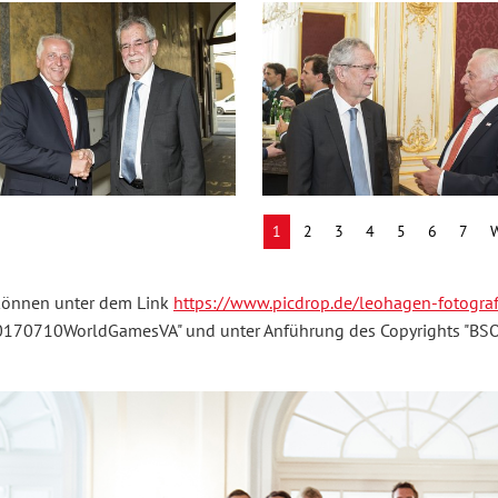
1
2
3
4
5
6
7
W
können unter dem Link
https://www.picdrop.de/leohagen-fotogr
170710WorldGamesVA" und unter Anführung des Copyrights "BSO