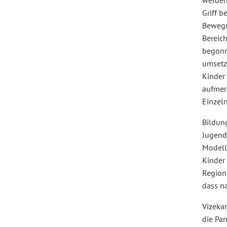
werden.
Griff b
Bewegu
Bereic
begonne
umsetz
Kinder
aufmerk
Einzeln
Bildun
Jugend
Modell
Kinder 
Regione
dass n
Vizekan
die Pa