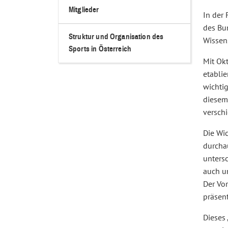
Mitglieder
In der
des Bun
Struktur und Organisation des
Wissen
Sports in Österreich
Mit Ok
etabli
wichti
diesem
versch
Die Wi
durcha
unters
auch u
Der Vo
präsent
Dieses