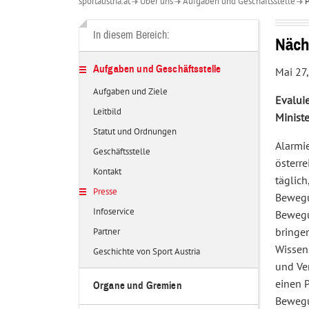
sportaustria.at
Über uns
Aufgaben und Geschäftsstelle
P
Über
uns
In diesem Bereich:
Näch
Aufgaben und Geschäftsstelle
Mai 27
Aufgaben und Ziele
Evalui
Leitbild
Minist
Statut und Ordnungen
Alarmi
Geschäftsstelle
österr
Kontakt
täglich
Presse
Bewegu
Infoservice
Bewegu
Partner
bringen
Wissen
Geschichte von Sport Austria
und Ve
einen P
Organe und Gremien
Bewegu