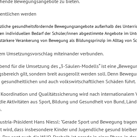
chende Bewegungsangebote zu bieten.
entlichen werden
tzliche gesundheitsfördernde Bewegungsangebote außerhalb des Unterri
den individuellen Bedarf der Schüler/innen abgestimmte Angebote im Unt
 stärkere Verankerung von Bewegung als Bildungsprinzip im Alltag von S
sem Umsetzungsvorschlag miteinander verbunden.
end für die Umsetzung des „3-Säulen-Modells“ ist eine „Bewegungs
sbereich gilt, sondern breit ausgerollt werden soll. Denn Bewegun
 gesundheitlichen und auch volkswirtschaftlichen Schäden führt.
 Koordination und Qualitätssicherung wird nach internationalem Vor
 die Aktivitäten aus Sport, Bildung und Gesundheit von Bund, L
.
Austria-Präsident Hans Niessl: "Gerade Sport und Bewegung trage
kt wird, dass insbesondere Kinder und Jugendliche gesund bleiben