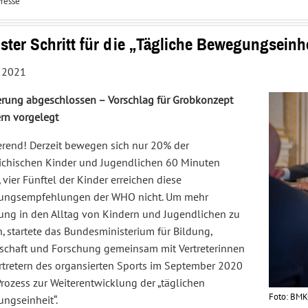
resse
Interessenvertretung
Service
und
Center
Sportpolitik
ster Schritt für die „Tägliche Bewegungseinh
, 2021
erung abgeschlossen – Vorschlag für Grobkonzept
ern vorgelegt
erend! Derzeit bewegen sich nur 20% der
eichischen Kinder und Jugendlichen 60 Minuten
, vier Fünftel der Kinder erreichen diese
ngsempfehlungen der WHO nicht. Um mehr
ng in den Alltag von Kindern und Jugendlichen zu
, startete das Bundesministerium für Bildung,
schaft und Forschung gemeinsam mit Vertreterinnen
rtretern des organsierten Sports im September 2020
rozess zur Weiterentwicklung der „täglichen
Foto: BMK
ngseinheit“.