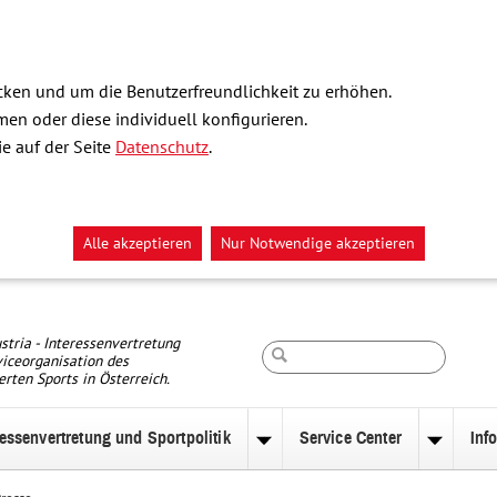
ken und um die Benutzerfreundlichkeit zu erhöhen.
n oder diese individuell konfigurieren.
e auf der Seite
Datenschutz
.
Alle akzeptieren
Nur Notwendige akzeptieren
Suche
stria - Interessenvertretung
iceorganisation des
erten Sports in Österreich.
ressenvertretung und Sportpolitik
Service Center
Inf
nü
Untermenü
Unterm
zu
zu