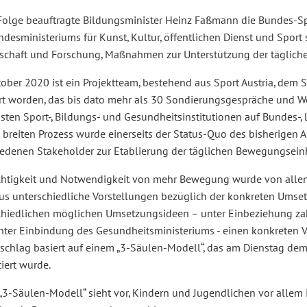
 Folge beauftragte Bildungsminister Heinz Faßmann die Bundes-Spo
desministeriums für Kunst, Kultur, öffentlichen Dienst und Sport
schaft und Forschung, Maßnahmen zur Unterstützung der täglich
tober 2020 ist ein Projektteam, bestehend aus Sport Austria, dem
ert worden, das bis dato mehr als 30 Sondierungsgespräche und W
gsten Sport-, Bildungs- und Gesundheitsinstitutionen auf Bundes-
 breiten Prozess wurde einerseits der Status-Quo des bisherigen 
iedenen Stakeholder zur Etablierung der täglichen Bewegungseinhe
chtigkeit und Notwendigkeit von mehr Bewegung wurde von allen 
us unterschiedliche Vorstellungen bezüglich der konkreten Umset
chiedlichen möglichen Umsetzungsideen – unter Einbeziehung zahl
nter Einbindung des Gesundheitsministeriums - einen konkreten Vo
rschlag basiert auf einem „3-Säulen-Modell“, das am Dienstag de
iert wurde.
 „3-Säulen-Modell“ sieht vor, Kindern und Jugendlichen vor alle