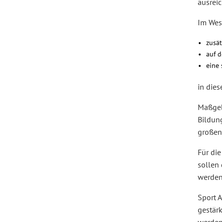
ausrei
Im Wes
zusä
auf 
eine
in die
Maßgeb
Bildung
großen
Für die
sollen
werden
Sport 
gestär