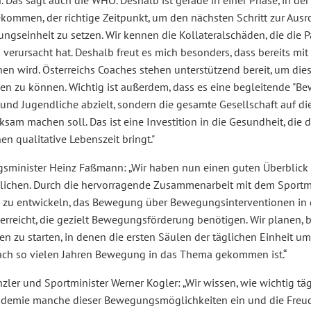
 Das sagt auch die WHO. Deshalb ist gerade in einer Phase, in der
ekommen, der richtige Zeitpunkt, um den nächsten Schritt zur Ausr
ngseinheit zu setzen. Wir kennen die Kollateralschäden, die die
h verursacht hat. Deshalb freut es mich besonders, dass bereits
n wird. Österreichs Coaches stehen unterstützend bereit, um diese
en zu können. Wichtig ist außerdem, dass es eine begleitende "Be
 und Jugendliche abzielt, sondern die gesamte Gesellschaft auf 
sam machen soll. Das ist eine Investition in die Gesundheit, die
en qualitative Lebenszeit bringt."
gsminister Heinz Faßmann: „Wir haben nun einen guten Überblick
lichen. Durch die hervorragende Zusammenarbeit mit dem Sportmini
 zu entwickeln, das Bewegung über Bewegungsinterventionen in d
erreicht, die gezielt Bewegungsförderung benötigen. Wir planen, 
n zu starten, in denen die ersten Säulen der täglichen Einheit um
ach so vielen Jahren Bewegung in das Thema gekommen ist.“
zler und Sportminister Werner Kogler: „Wir wissen, wie wichtig täg
ndemie manche dieser Bewegungsmöglichkeiten ein und die Freu