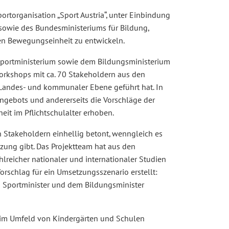
rtorganisation „Sport Austria“, unter Einbindung
 sowie des Bundesministeriums für Bildung,
en Bewegungseinheit zu entwickeln.
 Sportministerium sowie dem Bildungsministerium
orkshops mit ca. 70 Stakeholdern aus den
, Landes- und kommunaler Ebene geführt hat. In
Angebots und andererseits die Vorschläge der
it im Pflichtschulalter erhoben.
Stakeholdern einhellig betont, wenngleich es
zung gibt. Das Projektteam hat aus den
reicher nationaler und internationaler Studien
rschlag für ein Umsetzungsszenario erstellt:
m Sportminister und dem Bildungsminister
m im Umfeld von Kindergärten und Schulen