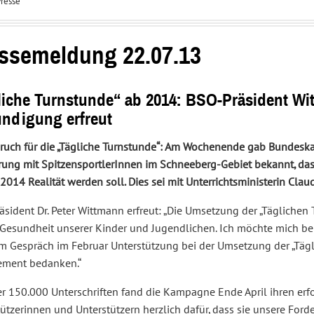
resse
Interessenvertretung
Service
und
Center
Sportpolitik
ssemeldung 22.07.13
liche Turnstunde“ ab 2014: BSO-Präsident Wi
ndigung erfreut
ruch für die „Tägliche Turnstunde“: Am Wochenende gab Bundesk
ung mit SpitzensportlerInnen im Schneeberg-Gebiet bekannt, dass 
2014 Realität werden soll. Dies sei mit Unterrichtsministerin Cl
sident Dr. Peter Wittmann erfreut: „Die Umsetzung der „Täglichen T
e Gesundheit unserer Kinder und Jugendlichen. Ich möchte mich be
m Gespräch im Februar Unterstützung bei der Umsetzung der „Tägli
ment bedanken.“
r 150.000 Unterschriften fand die Kampagne Ende April ihren erfo
ützerinnen und Unterstützern herzlich dafür, dass sie unsere Ford