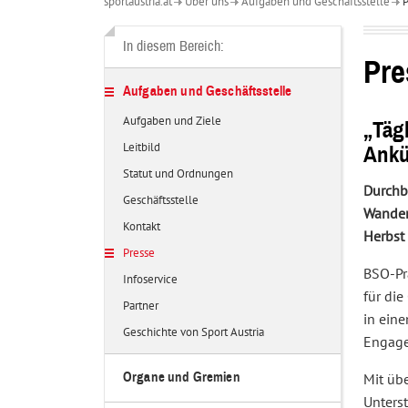
sportaustria.at
Über uns
Aufgaben und Geschäftsstelle
P
Über
uns
In diesem Bereich:
Pre
Aufgaben und Geschäftsstelle
Aufgaben und Ziele
„Täg
Leitbild
Ankü
Statut und Ordnungen
Durchb
Geschäftsstelle
Wander
Kontakt
Herbst 
Presse
BSO-Prä
Infoservice
für di
Partner
in eine
Geschichte von Sport Austria
Engage
Organe und Gremien
Mit übe
Unterst