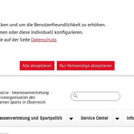
ken und um die Benutzerfreundlichkeit zu erhöhen.
n oder diese individuell konfigurieren.
e auf der Seite
Datenschutz
.
Alle akzeptieren
Nur Notwendige akzeptieren
Suche
stria - Interessenvertretung
iceorganisation des
erten Sports in Österreich.
ressenvertretung und Sportpolitik
Service Center
Inf
nü
Untermenü
Unterm
zu
zu