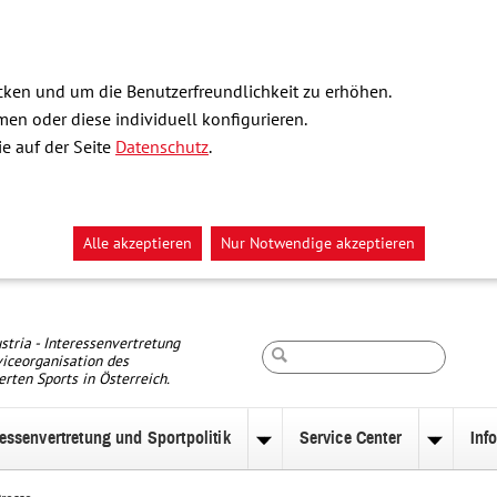
ken und um die Benutzerfreundlichkeit zu erhöhen.
n oder diese individuell konfigurieren.
e auf der Seite
Datenschutz
.
Alle akzeptieren
Nur Notwendige akzeptieren
Suche
stria - Interessenvertretung
iceorganisation des
erten Sports in Österreich.
ressenvertretung und Sportpolitik
Service Center
Inf
nü
Untermenü
Unterm
zu
zu