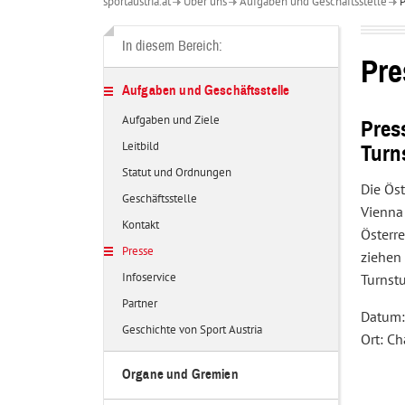
sportaustria.at
Über uns
Aufgaben und Geschäftsstelle
P
Über
uns
In diesem Bereich:
Pre
Aufgaben und Geschäftsstelle
Aufgaben und Ziele
Pres
Leitbild
Turn
Statut und Ordnungen
Die Ös
Geschäftsstelle
Vienna 
Kontakt
Österr
Presse
ziehen 
Infoservice
Turnstu
Partner
Datum:
Geschichte von Sport Austria
Ort: Ch
Organe und Gremien