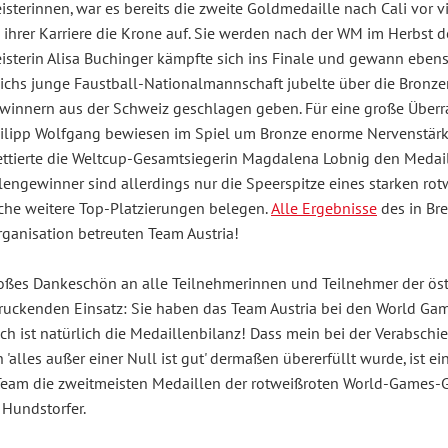
sterinnen, war es bereits die zweite Goldmedaille nach Cali vor v
 ihrer Karriere die Krone auf. Sie werden nach der WM im Herbst 
sterin Alisa Buchinger kämpfte sich ins Finale und gewann ebenso
eichs junge Faustball-Nationalmannschaft jubelte über die Bronzem
ewinnern aus der Schweiz geschlagen geben. Für eine große Über
ilipp Wolfgang bewiesen im Spiel um Bronze enorme Nervenstärke
ttierte die Weltcup-Gesamtsiegerin Magdalena Lobnig den Medail
lengewinner sind allerdings nur die Speerspitze eines starken r
iche weitere Top-Platzierungen belegen.
Alle Ergebnisse
des in Bre
rganisation betreuten Team Austria!
roßes Dankeschön an alle Teilnehmerinnen und Teilnehmer der öste
ruckenden Einsatz: Sie haben das Team Austria bei den World Game
lich ist natürlich die Medaillenbilanz! Dass mein bei der Verabs
'alles außer einer Null ist gut' dermaßen übererfüllt wurde, ist ei
Team die zweitmeisten Medaillen der rotweißroten World-Games-Ges
 Hundstorfer.