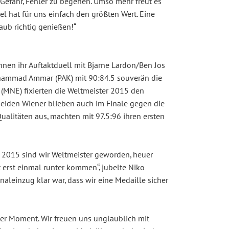
 Gefahr, Fehler zu begehen. Umso mehr freut es
el hat für uns einfach den größten Wert. Eine
aub richtig genießen!“
nnen ihr Auftaktduell mit Bjarne Lardon/Ben Jos
hammad Ammar (PAK) mit 90:84.5 souverän die
(MNE) fixierten die Weltmeister 2015 den
beiden Wiener blieben auch im Finale gegen die
alitäten aus, machten mit 97.5:96 ihren ersten
t. 2015 sind wir Weltmeister geworden, heuer
erst einmal runter kommen“, jubelte Niko
inaleinzug klar war, dass wir eine Medaille sicher
cher Moment. Wir freuen uns unglaublich mit