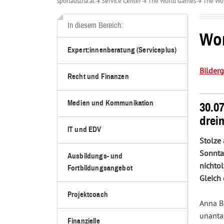
sportaustria.at
Service Center
The World Games
The Wo
Über
uns
In diesem Bereich:
Wo
Expert:innenberatung (Serviceplus)
Bilder
Recht und Finanzen
Medien und Kommunikation
30.0
drei
IT und EDV
Stolze
Sonnta
Ausbildungs- und
nichto
Fortbildungsangebot
Gleich 
Projektcoach
Anna B
unantas
Finanzielle