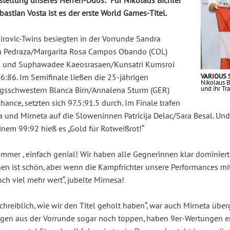
rstellung unseres Herren-Duos: Für Nikolaus Bichler
astian Vosta ist es der erste World Games-Titel.
irovic-Twins besiegten in der Vorrunde Sandra
 Pedraza/Margarita Rosa Campos Obando (COL)
5 und Suphawadee Kaeosrasaen/Kunsatri Kumsroi
VARIOUS S
6:86. Im Semifinale ließen die 25-jährigen
Nikolaus B
und ihr Tr
ngsschwestern Blanca Birn/Annalena Sturm (GER)
hance, setzten sich 97.5:91.5 durch. Im Finale trafen
 und Mirneta auf die Sloweninnen Patricija Delac/Sara Besal. Und
inem 99:92 hieß es „Gold für Rotweißrot!“
mmer , einfach genial! Wir haben alle Gegnerinnen klar dominiert
en ist schön, aber wenn die Kampfrichter unsere Performances mit
och viel mehr wert“, jubelte Mirnesa!
hreiblich, wie wir den Titel geholt haben“, war auch Mirneta über
ngen aus der Vorrunde sogar noch toppen, haben 9er-Wertungen erh