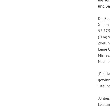
die Vo
und Seb
Die Bec
Ximena
92:77.
(THA) 9
Zwilli
keine C
Mirnesa
Nach e
„Ein Ha
gewinn
Titel n
„Unbesc
Leistu