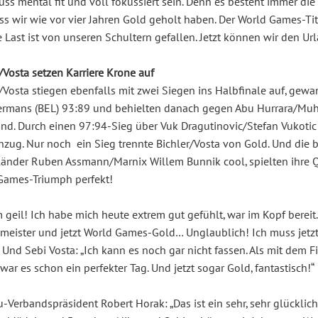
s mental fit und voll fokussiert sein. Denn es besteht immer die
ss wir wie vor vier Jahren Gold geholt haben. Der World Games-Tit
Last ist von unseren Schultern gefallen. Jetzt können wir den Url
/Vosta setzen Karriere Krone auf
/Vosta stiegen ebenfalls mit zwei Siegen ins Halbfinale auf, gewa
ermans (BEL) 93:89 und behielten danach gegen Abu Hurrara/Mu
nd. Durch einen 97:94-Sieg über Vuk Dragutinovic/Stefan Vukotic 
nzug. Nur noch ein Sieg trennte Bichler/Vosta von Gold. Und die 
länder Ruben Assmann/Marnix Willem Bunnik cool, spielten ihre Qu
Games-Triumph perfekt!
 geil! Ich habe mich heute extrem gut gefühlt, war im Kopf berei
meister und jetzt World Games-Gold… Unglaublich! Ich muss jetzt 
. Und Sebi Vosta: „Ich kann es noch gar nicht fassen. Als mit dem F
war es schon ein perfekter Tag. Und jetzt sogar Gold, fantastisch!“
su-Verbandspräsident Robert Horak: „Das ist ein sehr, sehr glückli