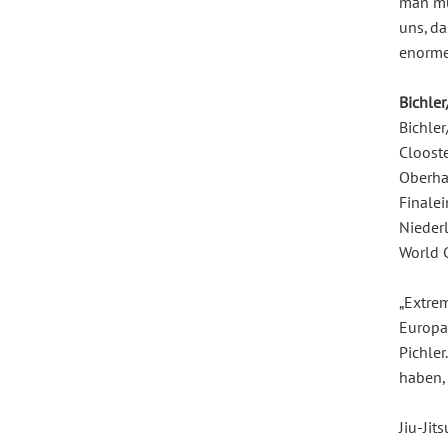
man mus
uns, da
enorme 
Bichler
Bichler
Cloost
Oberha
Finalei
Nieder
World 
„Extrem
Europa
Pichler
haben, 
Jiu-Jit