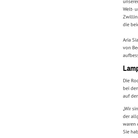
unsere
Welt- 
Zwillin
die bei
Aria Si
von Be
aufbes
Lamp
Die Ro
bei den
auf dem
„Wir si
der al
waren d
Sie hab