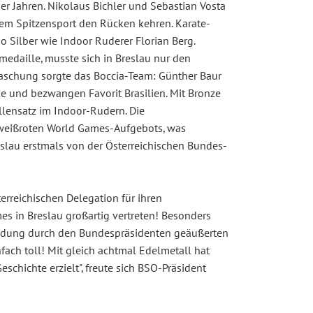
ier Jahren. Nikolaus Bichler und Sebastian Vosta
dem Spitzensport den Rücken kehren. Karate-
 Silber wie Indoor Ruderer Florian Berg.
edaille, musste sich in Breslau nur den
raschung sorgte das Boccia-Team: Günther Baur
 und bezwangen Favorit Brasilien. Mit Bronze
lensatz im Indoor-Rudern. Die
otweißroten World Games-Aufgebots, was
slau erstmals von der Österreichischen Bundes-
rreichischen Delegation für ihren
s in Breslau großartig vertreten! Besonders
chiedung durch den Bundespräsidenten geäußerten
nfach toll! Mit gleich achtmal Edelmetall hat
chichte erzielt", freute sich BSO-Präsident