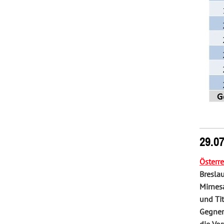
29.0
Österre
Bresla
Mirnes
und Tit
Gegner