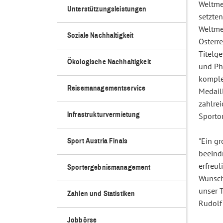
Weltmei
Unterstützungsleistungen
setzten
Weltmei
Soziale Nachhaltigkeit
Österr
Titelg
Ökologische Nachhaltigkeit
und Ph
komple
Reisemanagementservice
Medail
zahlre
Infrastrukturvermietung
Sporto
"Ein g
Sport Austria Finals
beeind
erfreu
Sportergebnismanagement
Wunsch 
unser 
Zahlen und Statistiken
Rudolf
Jobbörse