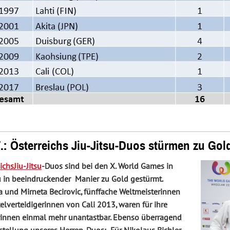
7.: Österreichs Jiu-Jitsu-Duos stürmen zu Gol
ichs
Jiu-Jitsu
-Duos sind bei den X. World Games in
u in beeindruckender Manier zu Gold gestürmt.
a und Mirneta Becirovic, fünffache Weltmeisterinnen
elverteidigerinnen von Cali 2013, waren für ihre
innen einmal mehr unantastbar. Ebenso überragend