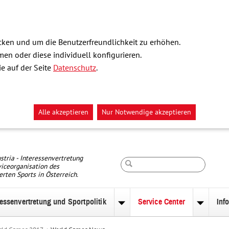
ken und um die Benutzerfreundlichkeit zu erhöhen.
n oder diese individuell konfigurieren.
e auf der Seite
Datenschutz
.
Alle akzeptieren
Nur Notwendige akzeptieren
Suche
stria - Interessenvertretung
iceorganisation des
erten Sports in Österreich.
ressenvertretung und Sportpolitik
Service Center
Inf
nü
Untermenü
Unterm
zu
zu