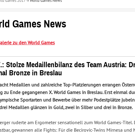
rld Games 2017
World Games News
Interessenvertretung
Service
und
Center
Sportpolitik
rld Games News
galerie zu den World Games
7.: Stolze Medaillenbilanz des Team Austria: D
mal Bronze in Breslau
 acht Medaillen und zahlreiche Top-Platzierungen errangen Österr
g zu Ende gegangenen X. World Games in Breslau. Erst einmal dur
lympische Sportarten und Bewerbe über mehr Podestplätze jubeln 
drei Medaillen glänzen in Gold, zwei in Silber und drei in Bronze.
erger ruderte am Ergometer sensationell zum World Games-Titel. D
tbar, gewannen alle Fights: Für die Becirovic-Twins Mirnesa und M