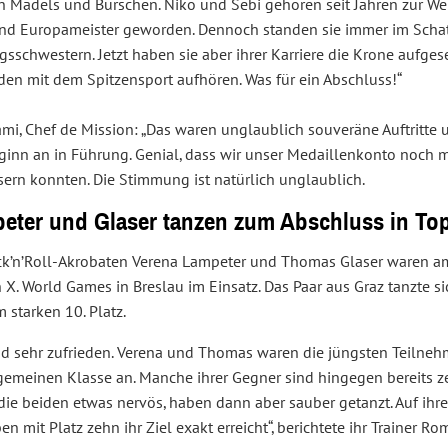
n Mädels und Burschen. Niko und Sebi gehören seit Jahren zur Wel
und Europameister geworden. Dennoch standen sie immer im Schat
gsschwestern. Jetzt haben sie aber ihrer Karriere die Krone aufg
den mit dem Spitzensport aufhören. Was für ein Abschluss!“
ami, Chef de Mission: „Das waren unglaublich souveräne Auftritte u
ginn an in Führung. Genial, dass wir unser Medaillenkonto noch 
sern konnten. Die Stimmung ist natürlich unglaublich.
eter und Glaser tanzen zum Abschluss in Top
ck’n’Roll-Akrobaten Verena Lampeter und Thomas Glaser waren am
 X. World Games in Breslau im Einsatz. Das Paar aus Graz tanzte 
 starken 10. Platz.
nd sehr zufrieden. Verena und Thomas waren die jüngsten Teilnehme
lgemeinen Klasse an. Manche ihrer Gegner sind hingegen bereits z
ie beiden etwas nervös, haben dann aber sauber getanzt. Auf ihre 
en mit Platz zehn ihr Ziel exakt erreicht“, berichtete ihr Trainer R