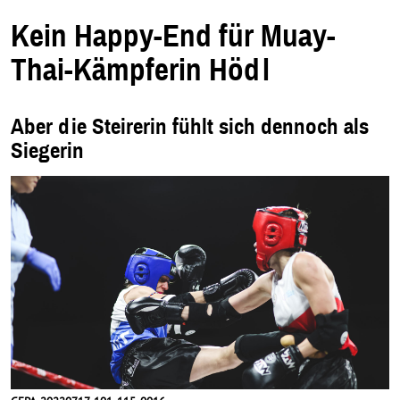
e
i
Kein Happy-End für Muay-
n
e
m
Thai-Kämpferin Hödl
n
e
u
e
n
F
Aber die Steirerin fühlt sich dennoch als
e
n
Siegerin
s
t
e
r
.