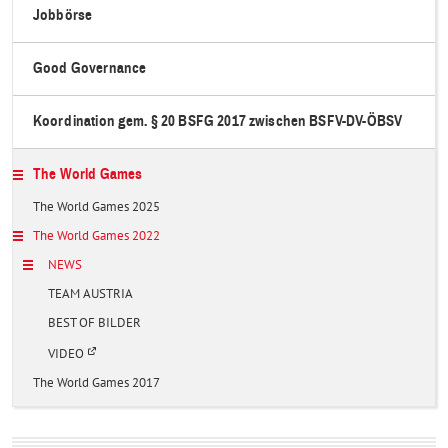
Jobbörse
Good Governance
Koordination gem. § 20 BSFG 2017 zwischen BSFV-DV-ÖBSV
The World Games
The World Games 2025
The World Games 2022
NEWS
TEAM AUSTRIA
BEST OF BILDER
Ö
VIDEO
f
f
The World Games 2017
n
e
t
i
n