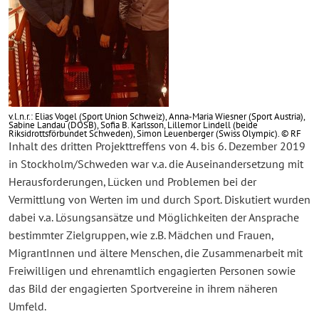
v.l.n.r.: Elias Vogel (Sport Union Schweiz), Anna-Maria Wiesner (Sport Austria),
Sabine Landau (DOSB), Sofia B. Karlsson, Lillemor Lindell (beide
Riksidrottsförbundet Schweden), Simon Leuenberger (Swiss Olympic). © RF
Inhalt des dritten Projekttreffens von 4. bis 6. Dezember 2019
in Stockholm/Schweden war v.a. die Auseinandersetzung mit
Herausforderungen, Lücken und Problemen bei der
Vermittlung von Werten im und durch Sport. Diskutiert wurden
dabei v.a. Lösungsansätze und Möglichkeiten der Ansprache
bestimmter Zielgruppen, wie z.B. Mädchen und Frauen,
MigrantInnen und ältere Menschen, die Zusammenarbeit mit
Freiwilligen und ehrenamtlich engagierten Personen sowie
das Bild der engagierten Sportvereine in ihrem näheren
Umfeld.