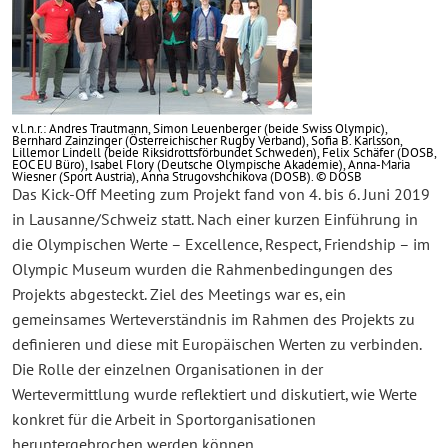
v.l.n.r.: Andres Trautmann, Simon Leuenberger (beide Swiss Olympic),
Bernhard Zainzinger (Österreichischer Rugby Verband), Sofia B. Karlsson,
Lillemor Lindell (beide Riksidrottsförbundet Schweden), Felix Schäfer (DOSB,
EOC EU Büro), Isabel Flory (Deutsche Olympische Akademie), Anna-Maria
Wiesner (Sport Austria), Anna Strugovshchikova (DOSB). © DOSB
Das Kick-Off Meeting zum Projekt fand von 4. bis 6. Juni 2019
in Lausanne/Schweiz statt. Nach einer kurzen Einführung in
die Olympischen Werte – Excellence, Respect, Friendship – im
Olympic Museum wurden die Rahmenbedingungen des
Projekts abgesteckt. Ziel des Meetings war es, ein
gemeinsames Werteverständnis im Rahmen des Projekts zu
definieren und diese mit Europäischen Werten zu verbinden.
Die Rolle der einzelnen Organisationen in der
Wertevermittlung wurde reflektiert und diskutiert, wie Werte
konkret für die Arbeit in Sportorganisationen
heruntergebrochen werden können.