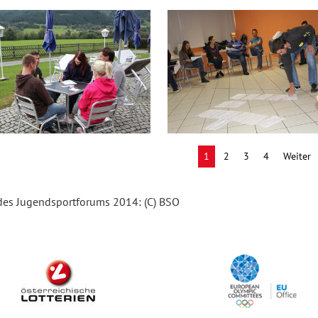
1
2
3
4
Weiter
 des Jugendsportforums 2014: (C) BSO