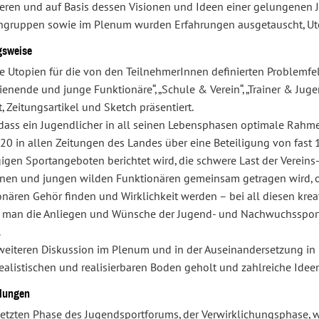
lieren und auf Basis dessen Visionen und Ideen einer gelungenen
ingruppen sowie im Plenum wurden Erfahrungen ausgetauscht, Uto
gsweise
e Utopien für die von den TeilnehmerInnen definierten Problemfel
enende und junge Funktionäre“, „Schule & Verein“, „Trainer & Jug
, Zeitungsartikel und Sketch präsentiert.
, dass ein Jugendlicher in all seinen Lebensphasen optimale Rah
020 in allen Zeitungen des Landes über eine Beteiligung von fast
igen Sportangeboten berichtet wird, die schwere Last der Verein
enen und jungen wilden Funktionären gemeinsam getragen wird, o
onären Gehör finden und Wirklichkeit werden – bei all diesen kre
 man die Anliegen und Wünsche der Jugend- und Nachwuchssportv
.
 weiteren Diskussion im Plenum und in der Auseinandersetzung in
realistischen und realisierbaren Boden geholt und zahlreiche Ide
lungen
 letzten Phase des Jugendsportforums, der Verwirklichungsphase