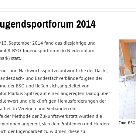
Interessenvertretung
Service
und
Center
Sportpolitik
Jugendsportforum 2014
/13. September 2014 fand das diesjährige und
amt 8. BSO-Jugendsportforum in Niederöblarn
mark) statt.
end- und Nachwuchssportverantwortliche der Dach-,
 Landesdach- und Landesfachverbände folgten der
ung der BSO und ließen sich, angeleitet von
tor Markus Spitzer, auf einen angeregten Dialog über
ellenwert und die künftigen Herausforderungen der
arbeit in Vereinen und Verbänden ein.
lfe der Methode der Zukunftswerkstatt wurden die
Foto: BSO
hmerInnen angeregt, sich den Problemen und Hürden
eich der Jugendarbeit zu widmen, diese zu