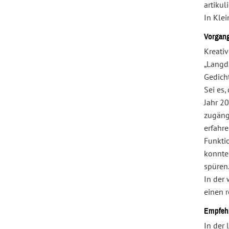
artiku
In Kle
Vorgan
Kreativ
„Langdi
Gedicht
Sei es
Jahr 2
zugäng
erfahr
Funkti
konnte
spüren
In der
einen 
Empfeh
In der