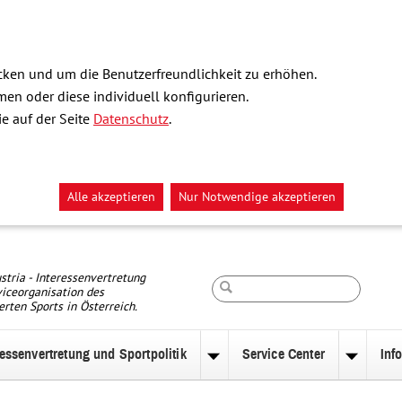
ken und um die Benutzerfreundlichkeit zu erhöhen.
n oder diese individuell konfigurieren.
e auf der Seite
Datenschutz
.
Alle akzeptieren
Nur Notwendige akzeptieren
Suche
stria - Interessenvertretung
iceorganisation des
erten Sports in Österreich.
ressenvertretung und Sportpolitik
Service Center
Inf
nü
Untermenü
Unterm
zu
zu