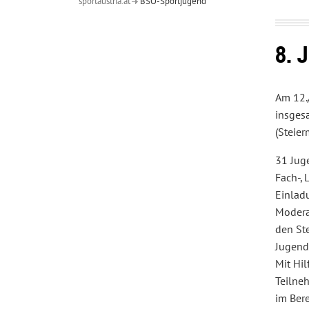
sportaustria.at
BSO-Sportjugend
Über
uns
8. 
Am 12.
insges
(Steier
31 Jug
Fach-,
Einlad
Modera
den St
Jugend
Mit Hi
Teilne
im Ber